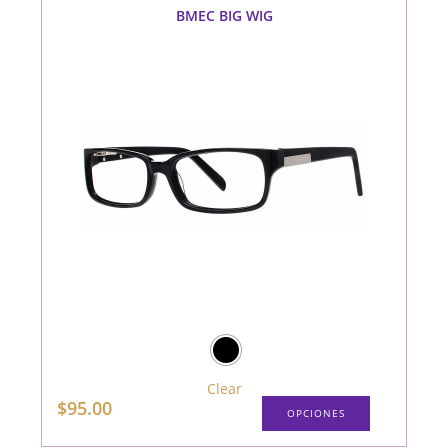
pueden
BMEC BIG WIG
elegir
en
la
página
de
producto
Clear
Este
$
95.00
OPCIONES
producto
tiene
múltiples