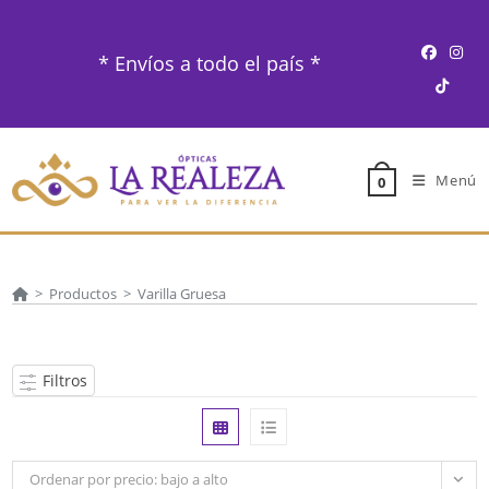
Ir
al
* Envíos a todo el país *
contenido
Menú
0
>
Productos
>
Varilla Gruesa
Filtros
Ordenar por precio: bajo a alto