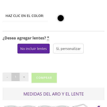
HAZ CLIC EN EL COLOR:
¿Desea agregar lentes?
*
No incluir lentes
Si, personalizar
BMEC
-
+
COMPRAR
BIG
SURF
cantidad
MEDIDAS DEL ARO Y EL LENTE