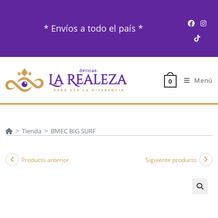
Ir
al
* Envíos a todo el país *
contenido
Menú
0
>
Tienda
>
BMEC BIG SURF
Producto anterior
Siguiente producto