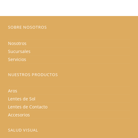
elegir
en
la
página
de
producto
SOBRE NOSOTROS
Nosotros
Sucursales
Servicios
NUESTROS PRODUCTOS
Aros
Lentes de Sol
Lentes de Contacto
Accesorios
SALUD VISUAL