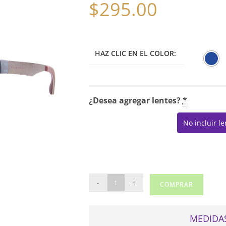
$
295.00
HAZ CLIC EN EL COLOR:
¿Desea agregar lentes?
*
No incluir l
BOSS
-
+
COMPRAR
0870
cantidad
MEDIDAS