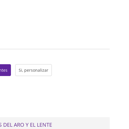
web
entes
Si, personalizar
 DEL ARO Y EL LENTE