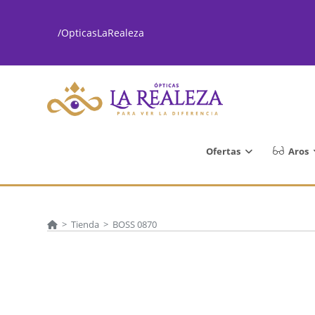
Ir
al
/OpticasLaRealeza
contenido
Ofertas
Aros
>
Tienda
>
BOSS 0870