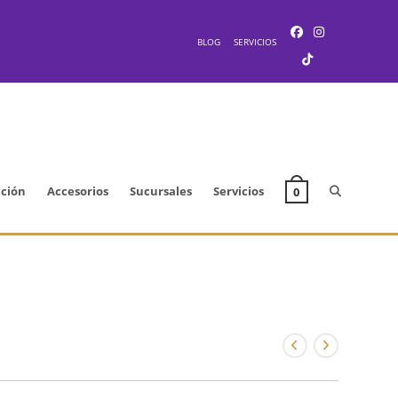
BLOG
SERVICIOS
Alternar
cción
Accesorios
Sucursales
Servicios
0
búsqueda
de
la