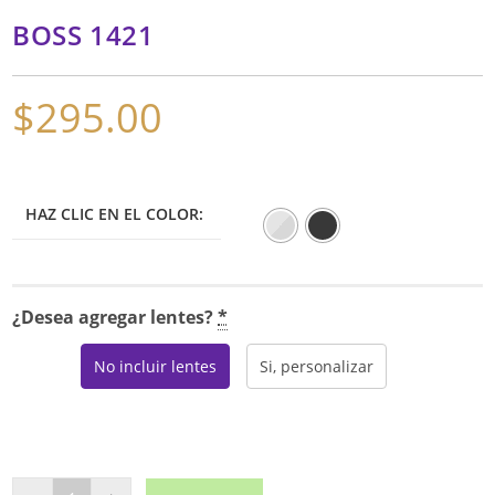
BOSS 1421
$
295.00
HAZ CLIC EN EL COLOR:
¿Desea agregar lentes?
*
No incluir lentes
Si, personalizar
BOSS