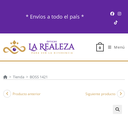
Ir
al
* Envíos a todo el país *
contenido
Menú
0
>
Tienda
>
BOSS 1421
Producto anterior
Siguiente producto