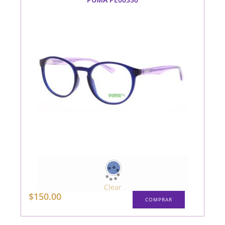
Clear
Este
$
150.00
COMPRAR
producto
tiene
múltiples
variantes.