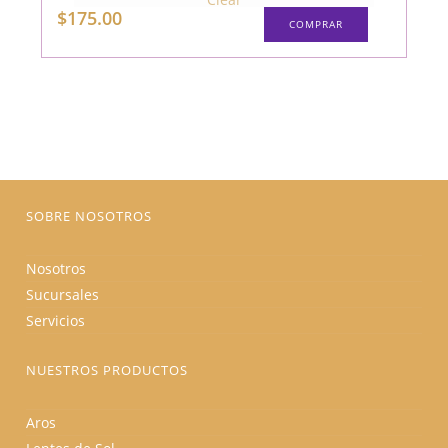
Este
$
175.00
COMPRAR
producto
tiene
múltiples
variantes.
Las
opciones
se
pueden
elegir
en
la
página
de
producto
SOBRE NOSOTROS
Nosotros
Sucursales
Servicios
NUESTROS PRODUCTOS
Aros