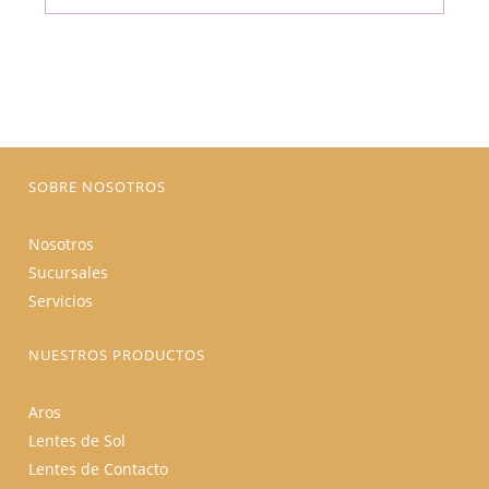
múltiples
era:
es:
variantes.
$175.00.
$148.75.
Las
opciones
se
pueden
elegir
en
la
página
de
producto
SOBRE NOSOTROS
Nosotros
Sucursales
Servicios
NUESTROS PRODUCTOS
Aros
Lentes de Sol
Lentes de Contacto