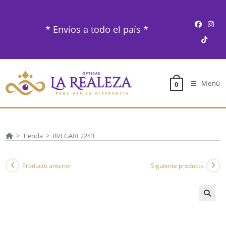
Ir
al
* Envíos a todo el país *
contenido
Menú
0
>
Tienda
>
BVLGARI 2243
Producto anterior
Siguiente producto