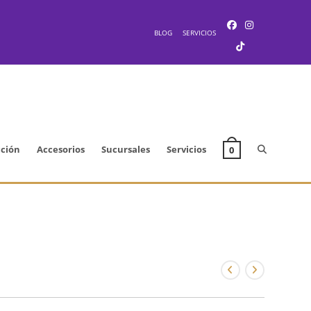
BLOG
SERVICIOS
Alternar
cción
Accesorios
Sucursales
Servicios
0
búsqueda
de
la