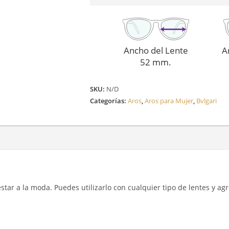
Ancho del Lente
A
52 mm.
SKU:
N/D
Categorías:
Aros
,
Aros para Mujer
,
Bvlgari
y estar a la moda. Puedes utilizarlo con cualquier tipo de lentes y a