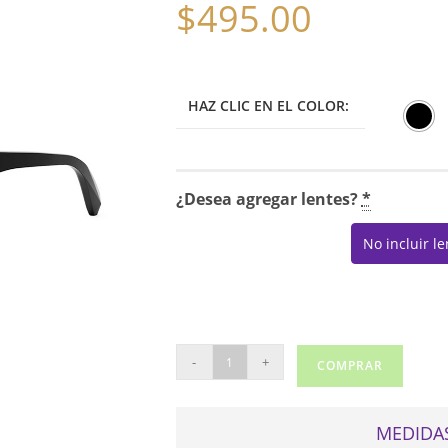
$
495.00
HAZ CLIC EN EL COLOR:
¿Desea agregar lentes?
*
No incluir l
BVLGARI
-
+
COMPRAR
50023I
cantidad
MEDIDAS