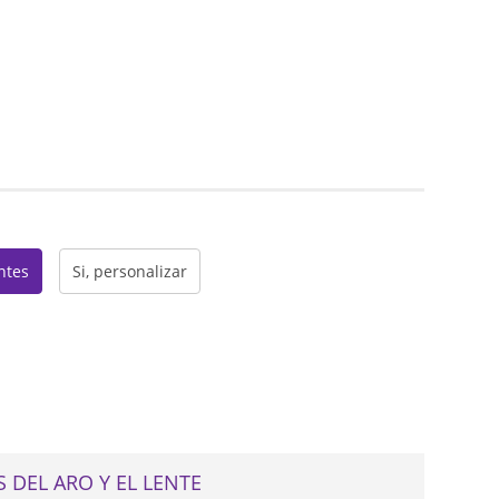
web
entes
Si, personalizar
 DEL ARO Y EL LENTE