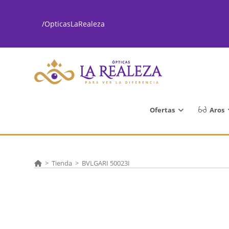
Ir
al
/OpticasLaRealeza
contenido
Ofertas
Aros
>
Tienda
>
BVLGARI 50023I