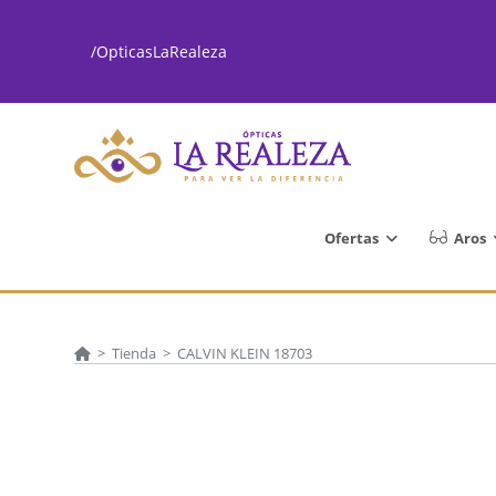
Ir
al
/OpticasLaRealeza
contenido
Ofertas
Aros
>
Tienda
>
CALVIN KLEIN 18703