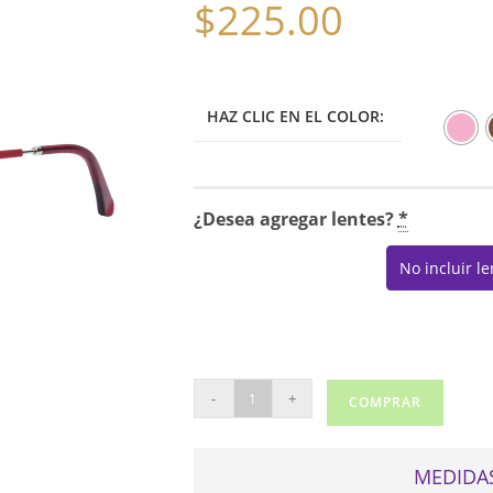
$
225.00
HAZ CLIC EN EL COLOR:
¿Desea agregar lentes?
*
No incluir l
CALVIN
-
+
COMPRAR
KLEIN
18703
cantidad
MEDIDAS