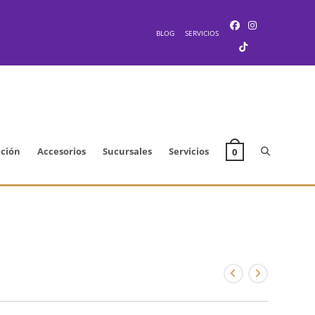
BLOG
SERVICIOS
Alternar
cción
Accesorios
Sucursales
Servicios
0
búsqueda
de
la