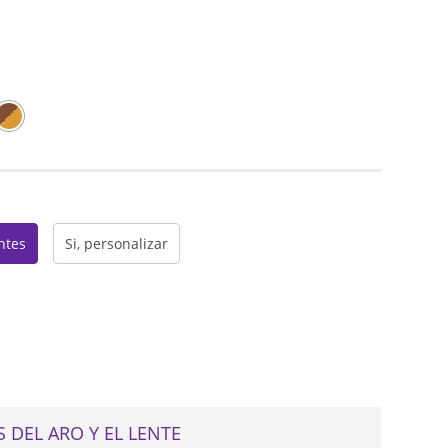
web
entes
Si, personalizar
 DEL ARO Y EL LENTE