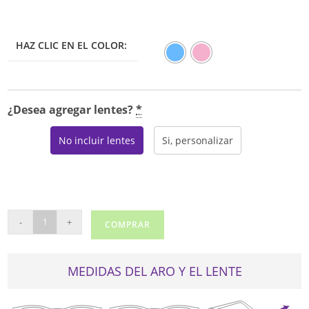
HAZ CLIC EN EL COLOR:
¿Desea agregar lentes?
*
No incluir lentes
Si, personalizar
CALVIN
-
+
COMPRAR
KLEIN
23204
cantidad
MEDIDAS DEL ARO Y EL LENTE