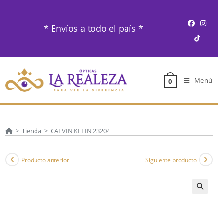
Ir
al
* Envíos a todo el país *
contenido
Menú
0
>
Tienda
>
CALVIN KLEIN 23204
Producto anterior
Siguiente producto