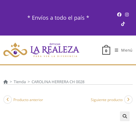
Ir
al
* Envíos a todo el país *
contenido
Menú
0
>
Tienda
>
CAROLINA HERRERA CH 0028
Producto anterior
Siguiente producto