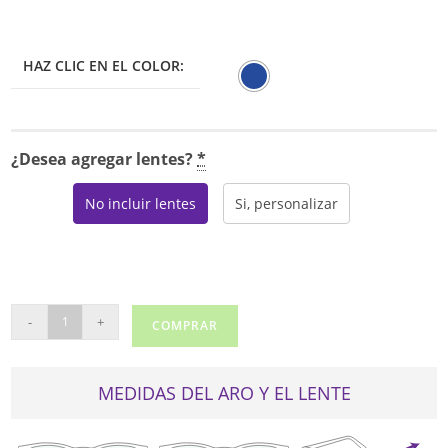
HAZ CLIC EN EL COLOR:
¿Desea agregar lentes?
*
No incluir lentes
Si, personalizar
CAROLINA
-
+
COMPRAR
HERRERA
CH
0028
MEDIDAS DEL ARO Y EL LENTE
cantidad