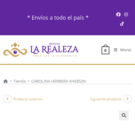
Ir
al
* Envíos a todo el país *
contenido
Menú
0
>
Tienda
>
CAROLINA HERRERA VHE852N
Producto anterior
Siguiente producto