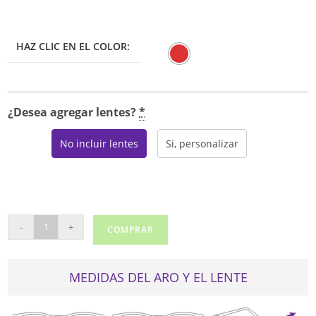
HAZ CLIC EN EL COLOR:
¿Desea agregar lentes?
*
No incluir lentes
Si, personalizar
CAROLINA
-
+
COMPRAR
HERRERA
VHE852N
cantidad
MEDIDAS DEL ARO Y EL LENTE