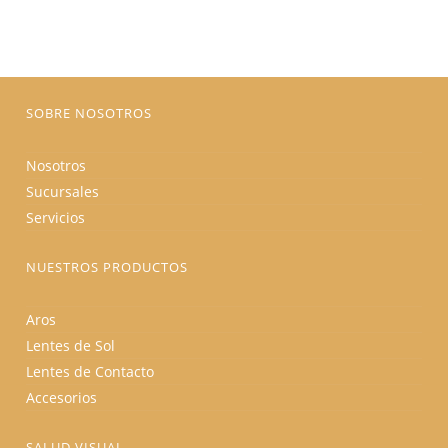
se
pueden
elegir
en
la
página
de
producto
SOBRE NOSOTROS
Nosotros
Sucursales
Servicios
NUESTROS PRODUCTOS
Aros
Lentes de Sol
Lentes de Contacto
Accesorios
SALUD VISUAL