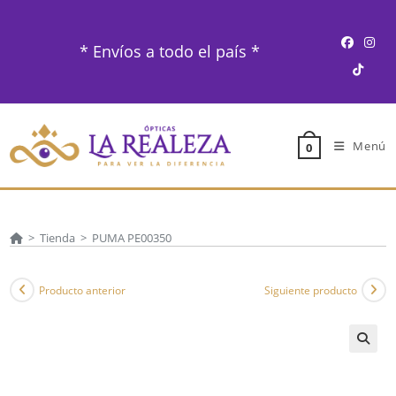
Ir
al
* Envíos a todo el país *
contenido
Menú
0
>
Tienda
>
PUMA PE00350
Producto anterior
Siguiente producto