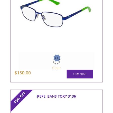
Clear
Este
$
150.00
COMPRAR
producto
tiene
múltiples
variantes.
Las
opciones
OFF
se
PEPE JEANS TORY 3136
15%
pueden
elegir
en
la