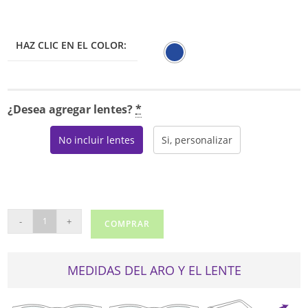
HAZ CLIC EN EL COLOR:
¿Desea agregar lentes?
*
No incluir lentes
Si, personalizar
PUMA
-
+
COMPRAR
PE00350
cantidad
MEDIDAS DEL ARO Y EL LENTE