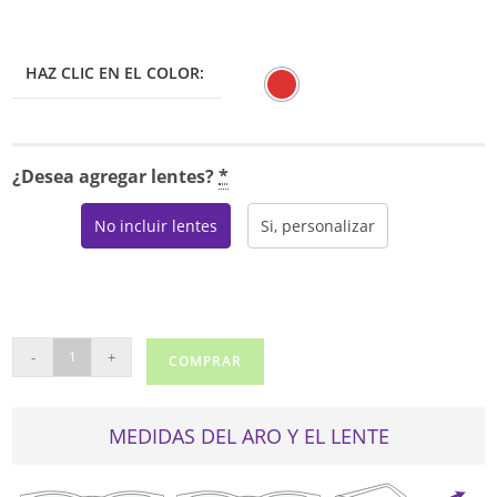
era:
es:
$85.00.
$75.25.
HAZ CLIC EN EL COLOR:
¿Desea agregar lentes?
*
No incluir lentes
Si, personalizar
CELLINI
-
+
COMPRAR
149
cantidad
MEDIDAS DEL ARO Y EL LENTE