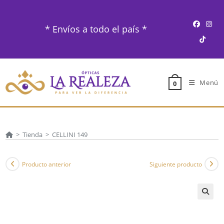
Ir
al
* Envíos a todo el país *
contenido
Menú
0
>
Tienda
>
CELLINI 149
Producto anterior
Siguiente producto