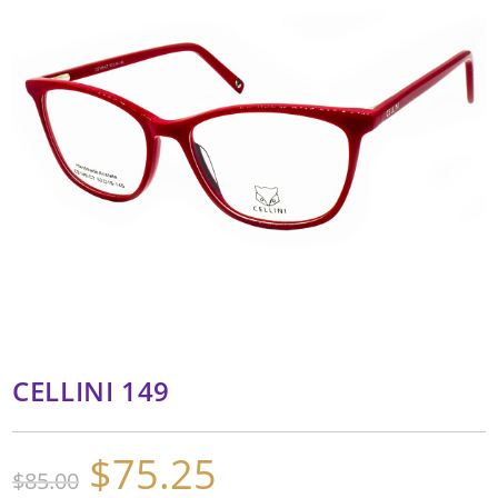
CELLINI 149
$
75.25
El
El
$
85.00
precio
precio
original
actual