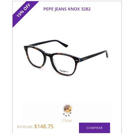
OFF
PEPE JEANS KNOX 3282
15%
Clear
Este
El
El
$
148.75
$
175.00
COMPRAR
producto
precio
precio
tiene
original
actual