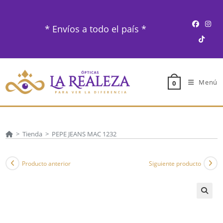
Ir
al
* Envíos a todo el país *
contenido
Menú
0
>
Tienda
>
PEPE JEANS MAC 1232
Producto anterior
Siguiente producto