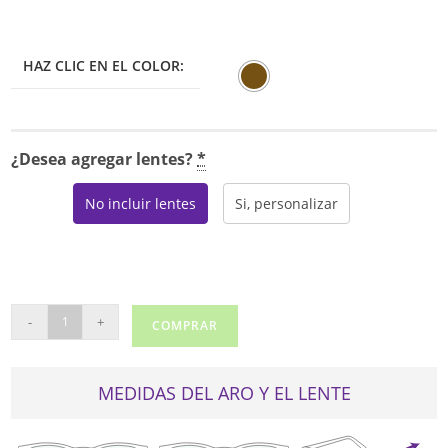
era:
es:
$175.00.
$148.75.
HAZ CLIC EN EL COLOR:
¿Desea agregar lentes?
*
No incluir lentes
Si, personalizar
PEPE
-
+
COMPRAR
JEANS
MAC
1232
MEDIDAS DEL ARO Y EL LENTE
cantidad