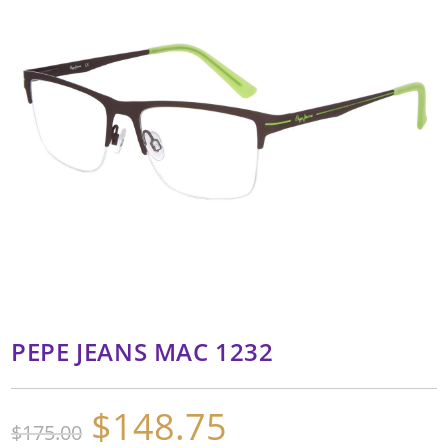
PEPE JEANS MAC 1232
$
148.75
El
El
$
175.00
precio
precio
original
actual