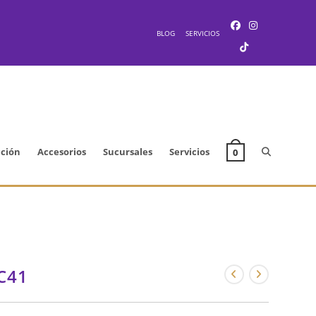
BLOG
SERVICIOS
Alternar
cción
Accesorios
Sucursales
Servicios
0
búsqueda
de
C41
la