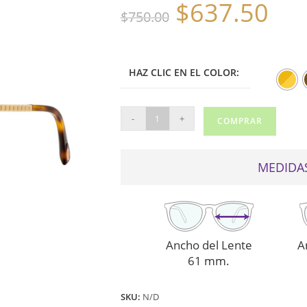
$
637.50
El
El
$
750.00
precio
precio
original
actual
era:
es:
$750.00.
$637.50.
HAZ CLIC EN EL COLOR:
CHOPARD
-
+
COMPRAR
DE
SOL
SCHC41
MEDIDAS
cantidad
Ancho del Lente
A
61 mm.
SKU:
N/D