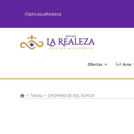
Ir
al
/OpticasLaRealeza
contenido
Ofertas
Aros
>
Tienda
>
CHOPARD DE SOL SCHC41