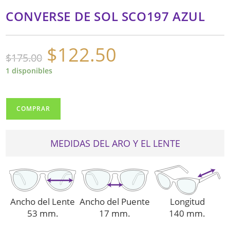
CONVERSE DE SOL SCO197 AZUL
$
122.50
El
El
$
175.00
precio
precio
original
actual
era:
es:
1 disponibles
$175.00.
$122.50.
CONVERSE
COMPRAR
DE
SOL
SCO197
MEDIDAS DEL ARO Y EL LENTE
AZUL
cantidad
Ancho del Lente
Ancho del Puente
Longitud
53 mm.
17 mm.
140 mm.