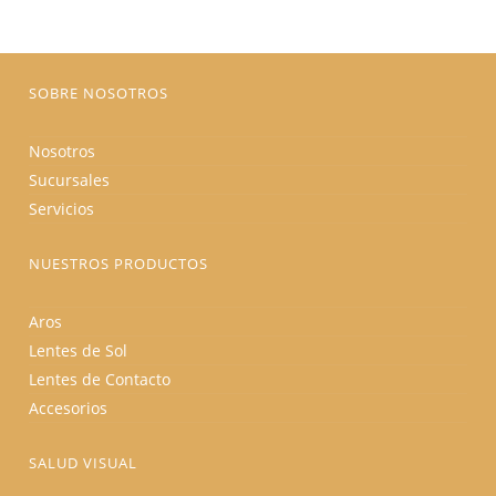
se
pueden
elegir
en
la
página
SOBRE NOSOTROS
de
producto
Nosotros
Sucursales
Servicios
NUESTROS PRODUCTOS
Aros
Lentes de Sol
Lentes de Contacto
Accesorios
SALUD VISUAL