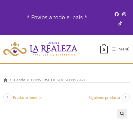
Ir
al
* Envíos a todo el país *
contenido
Menú
0
>
Tienda
>
CONVERSE DE SOL SCO197 AZUL
Producto anterior
Siguiente producto