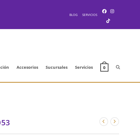
BLOG
SERVICIOS
Alternar
cción
Accesorios
Sucursales
Servicios
0
búsqueda
de
053
la