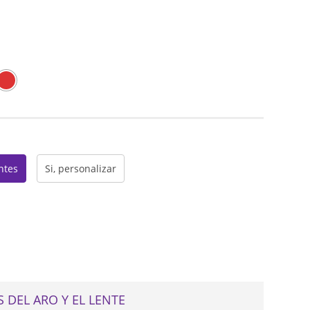
web
entes
Si, personalizar
 DEL ARO Y EL LENTE