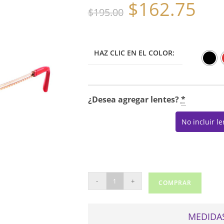
$
162.75
El
El
$
195.00
precio
precio
original
actual
era:
es:
$195.00.
$162.75.
HAZ CLIC EN EL COLOR:
¿Desea agregar lentes?
*
No incluir l
CHRISTIAN
-
+
COMPRAR
LACROIX
3053
cantidad
MEDIDAS