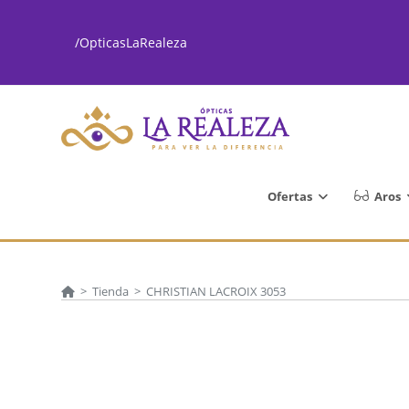
Ir
al
/OpticasLaRealeza
contenido
Ofertas
Aros
>
Tienda
>
CHRISTIAN LACROIX 3053