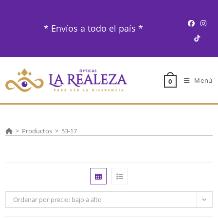
Ir
al
* Envíos a todo el país *
contenido
Menú
0
>
Productos
>
53-17
Ordenar por precio: bajo a alto