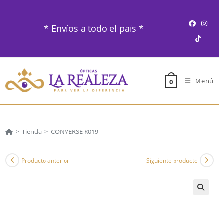
Ir
al
* Envíos a todo el país *
contenido
Menú
0
>
Tienda
>
CONVERSE K019
Producto anterior
Siguiente producto