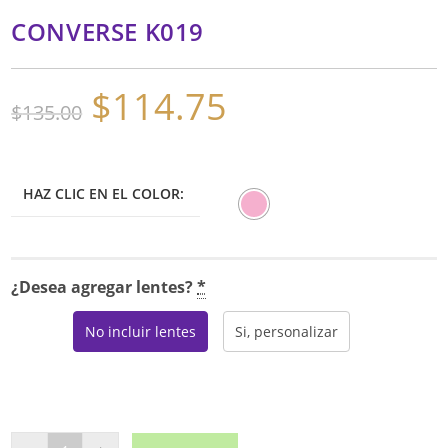
CONVERSE K019
$
114.75
El
El
$
135.00
precio
precio
original
actual
era:
es:
$135.00.
$114.75.
HAZ CLIC EN EL COLOR:
¿Desea agregar lentes?
*
No incluir lentes
Si, personalizar
CONVERSE