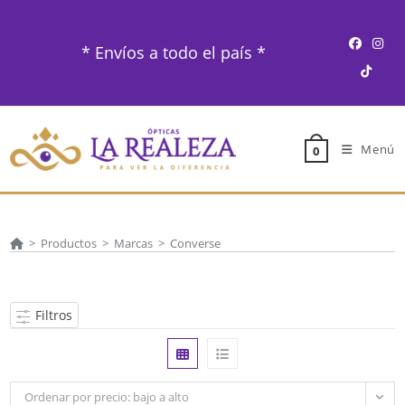
Ir
al
* Envíos a todo el país *
contenido
Menú
0
>
Productos
>
Marcas
>
Converse
Filtros
Ordenar por precio: bajo a alto