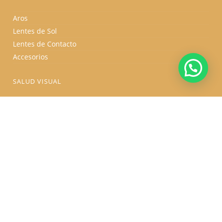
Aros
Lentes de Sol
Lentes de Contacto
Accesorios
SALUD VISUAL
Salud Visual
Defectos Visuales
Tipos de Lentes
Tratamientos de Protección
TU COMPRA
Política de Garantias
Consejos para el cuidado de sus lentes