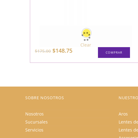
Clear
Est
El
El
$
148.75
$
175.00
COMPRAR
pro
precio
precio
tie
original
actual
múl
era:
es:
vari
$175.00.
$148.75.
Las
opc
se
pue
eleg
en
la
SOBRE NOSOTROS
NUESTRO
pág
de
pro
Nosotros
Aros
Sucursales
Lentes de
Servicios
Lentes d
Accesori