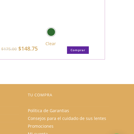
Clear
El
El
$
148.75
Este
$
175.00
Comprar
precio
precio
producto
original
actual
tiene
era:
es:
múltiples
$175.00.
$148.75.
variantes.
Las
opciones
se
pueden
elegir
en
la
TU COMPRA
página
de
producto
Política de Garantias
Consejos para el cuidado de sus lentes
Promociones
Mi cuenta