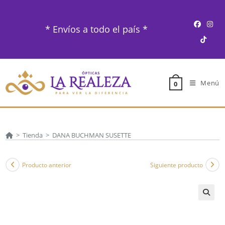
Ir
al
* Envíos a todo el país *
contenido
Menú
0
>
Tienda
>
DANA BUCHMAN SUSETTE
Producto anterior
Siguiente producto