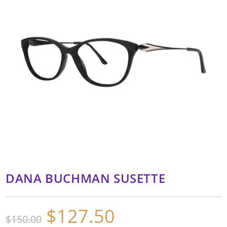
DANA BUCHMAN SUSETTE
$
127.50
El
El
$
150.00
precio
precio
original
actual