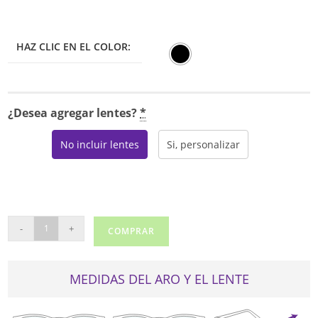
era:
es:
$150.00.
$127.50.
HAZ CLIC EN EL COLOR:
¿Desea agregar lentes?
*
No incluir lentes
Si, personalizar
DANA
-
+
COMPRAR
BUCHMAN
SUSETTE
cantidad
MEDIDAS DEL ARO Y EL LENTE