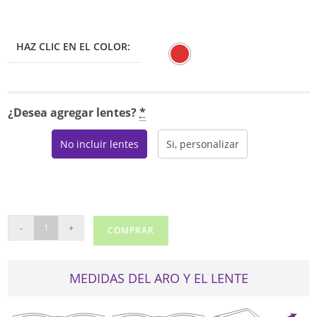
HAZ CLIC EN EL COLOR:
¿Desea agregar lentes?
*
No incluir lentes
Si, personalizar
DIOR
-
+
COMPRAR
CD2F
cantidad
MEDIDAS DEL ARO Y EL LENTE