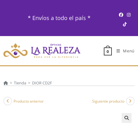
Ir
al
* Envíos a todo el país *
contenido
Menú
0
>
Tienda
>
DIOR CD2F
Producto anterior
Siguiente producto