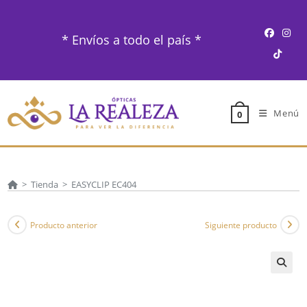
Ir
al
* Envíos a todo el país *
contenido
Menú
0
>
Tienda
>
EASYCLIP EC404
Producto anterior
Siguiente producto