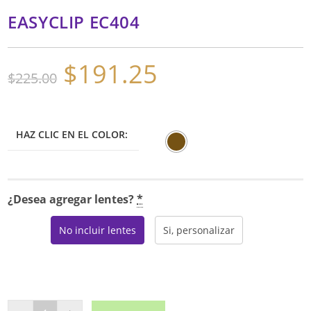
EASYCLIP EC404
$
191.25
El
El
$
225.00
precio
precio
original
actual
era:
es:
$225.00.
$191.25.
HAZ CLIC EN EL COLOR:
¿Desea agregar lentes?
*
No incluir lentes
Si, personalizar
EASYCLIP