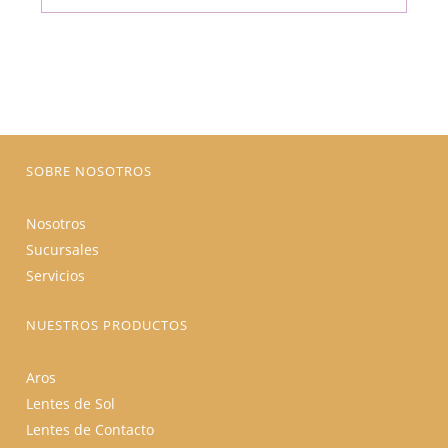
múltiples
variantes.
Las
opciones
se
pueden
elegir
en
la
página
de
producto
SOBRE NOSOTROS
Nosotros
Sucursales
Servicios
NUESTROS PRODUCTOS
Aros
Lentes de Sol
Lentes de Contacto