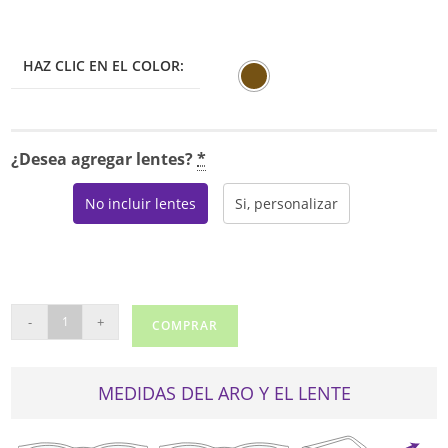
HAZ CLIC EN EL COLOR:
¿Desea agregar lentes?
*
No incluir lentes
Si, personalizar
ELLEN
-
+
COMPRAR
TRACY
LISMORE
cantidad
MEDIDAS DEL ARO Y EL LENTE