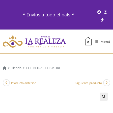
Ir
al
* Envíos a todo el país *
contenido
Menú
0
>
Tienda
>
ELLEN TRACY LISMORE
Producto anterior
Siguiente producto