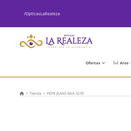
Ir
al
/OpticasLaRealeza
contenido
Ofertas
Aros
>
Tienda
>
PEPE JEANS MIA 3276