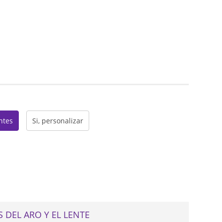
web
entes
Si, personalizar
 DEL ARO Y EL LENTE