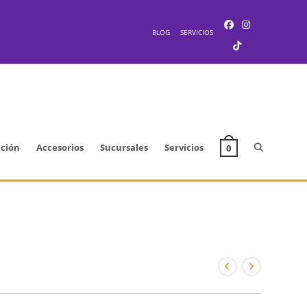
BLOG
SERVICIOS
Alternar
cción
Accesorios
Sucursales
Servicios
0
búsqueda
de
la