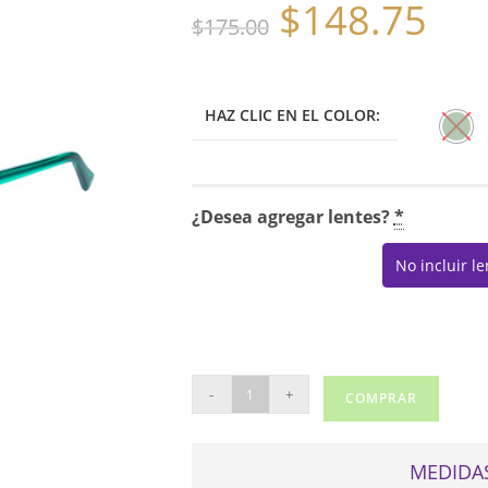
$
148.75
El
El
$
175.00
precio
precio
original
actual
era:
es:
$175.00.
$148.75.
HAZ CLIC EN EL COLOR:
¿Desea agregar lentes?
*
No incluir l
PEPE
-
+
COMPRAR
JEANS
MIA
3276
MEDIDAS