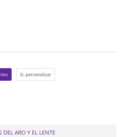
web
entes
Si, personalizar
 DEL ARO Y EL LENTE