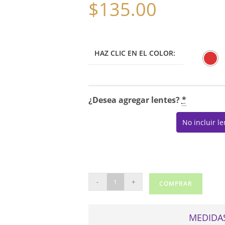
$
135.00
HAZ CLIC EN EL COLOR:
¿Desea agregar lentes?
*
No incluir l
FLYWAY
-
+
COMPRAR
2105
cantidad
MEDIDAS