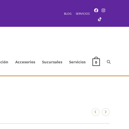
BLOG
SERVICIOS
Alternar
cción
Accesorios
Sucursales
Servicios
0
búsqueda
de
la