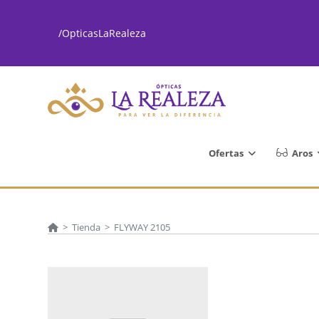
Ir
al
/OpticasLaRealeza
contenido
Ofertas
Aros
>
Tienda
>
FLYWAY 2105