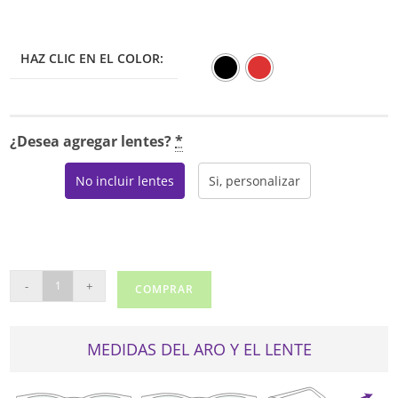
HAZ CLIC EN EL COLOR:
¿Desea agregar lentes?
*
No incluir lentes
Si, personalizar
FLYWAY
-
+
COMPRAR
2109
cantidad
MEDIDAS DEL ARO Y EL LENTE