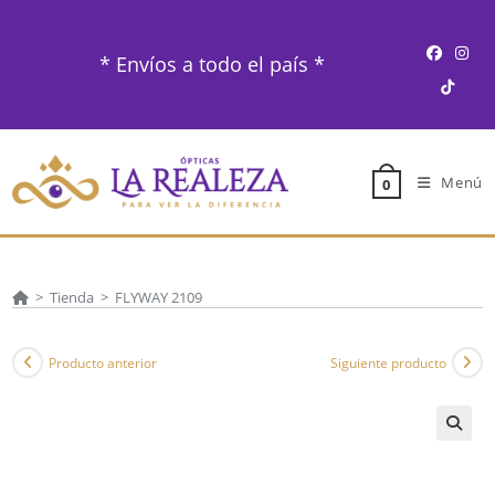
Ir
al
* Envíos a todo el país *
contenido
Menú
0
>
Tienda
>
FLYWAY 2109
Producto anterior
Siguiente producto