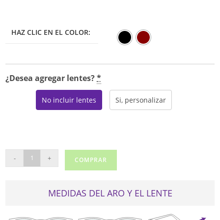
HAZ CLIC EN EL COLOR:
¿Desea agregar lentes?
*
No incluir lentes
Si, personalizar
GB+
-
+
COMPRAR
COMPLEX
cantidad
MEDIDAS DEL ARO Y EL LENTE