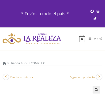
Ir
al
* Envíos a todo el país *
contenido
Menú
0
>
Tienda
>
GB+ COMPLEX
Producto anterior
Siguiente producto