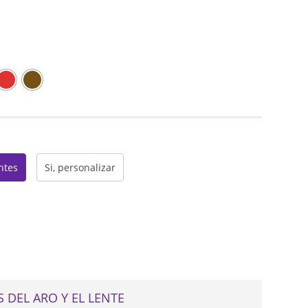
web
entes
Si, personalizar
 DEL ARO Y EL LENTE