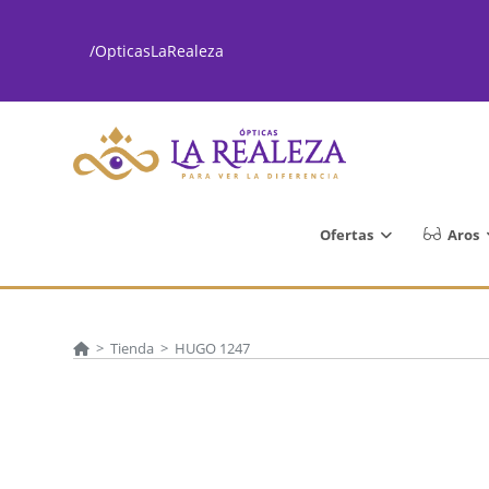
Ir
al
/OpticasLaRealeza
contenido
Ofertas
Aros
>
Tienda
>
HUGO 1247