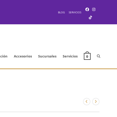
BLOG
SERVICIOS
Alternar
cción
Accesorios
Sucursales
Servicios
0
búsqueda
de
la