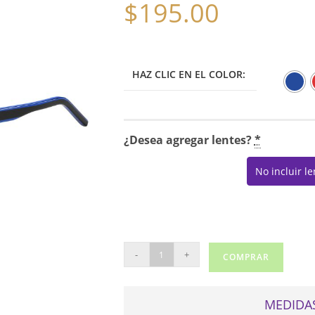
$
195.00
HAZ CLIC EN EL COLOR:
¿Desea agregar lentes?
*
No incluir l
HUGO
-
+
COMPRAR
1247
cantidad
MEDIDAS