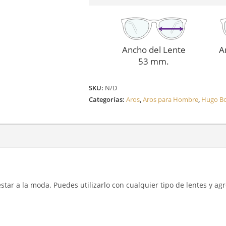
Ancho del Lente
A
53 mm.
SKU:
N/D
Categorías:
Aros
,
Aros para Hombre
,
Hugo B
y estar a la moda. Puedes utilizarlo con cualquier tipo de lentes y a