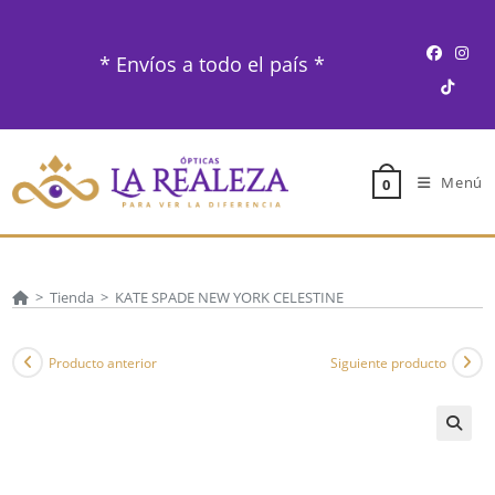
Ir
al
* Envíos a todo el país *
contenido
Menú
0
>
Tienda
>
KATE SPADE NEW YORK CELESTINE
Producto anterior
Siguiente producto