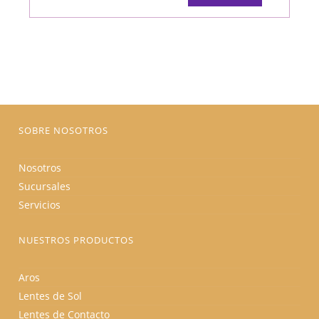
tiene
múltiples
variantes.
Las
opciones
se
pueden
elegir
en
la
página
de
producto
SOBRE NOSOTROS
Nosotros
Sucursales
Servicios
NUESTROS PRODUCTOS
Aros
Lentes de Sol
Lentes de Contacto