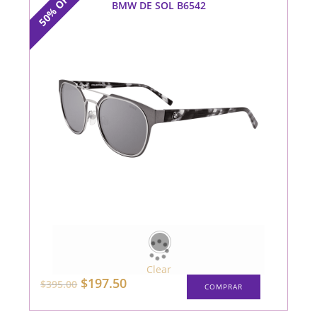
OFF
BMW DE SOL B6542
50%
Clear
Este
El
El
$
197.50
$
395.00
COMPRAR
producto
precio
precio
tiene
original
actual
múltiples
era:
es: