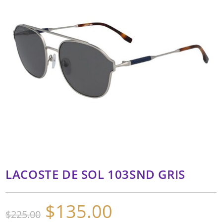
LACOSTE DE SOL 103SND GRIS
$
135.00
El
El
$
225.00
precio
precio
original
actual