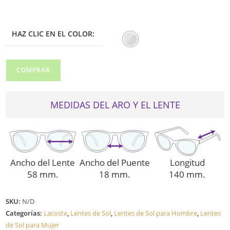
era:
es:
$225.00.
$135.00.
HAZ CLIC EN EL COLOR:
LACOSTE
COMPRAR
DE
SOL
103SND
MEDIDAS DEL ARO Y EL LENTE
GRIS
cantidad
Ancho del Lente
Ancho del Puente
Longitud
58 mm.
18 mm.
140 mm.
SKU:
N/D
Categorías:
Lacoste
,
Lentes de Sol
,
Lentes de Sol para Hombre
,
Lentes
de Sol para Mujer