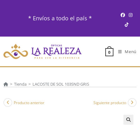
Ir
al
* Envíos a todo el país *
contenido
Menú
0
>
Tienda
>
LACOSTE DE SOL 103SND GRIS
Producto anterior
Siguiente producto