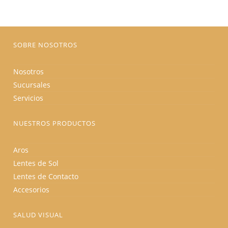
elegir
en
la
página
de
producto
SOBRE NOSOTROS
Nosotros
Sucursales
Servicios
NUESTROS PRODUCTOS
Aros
Lentes de Sol
Lentes de Contacto
Accesorios
SALUD VISUAL