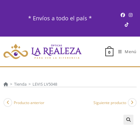
Ir
al
* Envíos a todo el país *
contenido
Menú
0
>
Tienda
>
LEVIS LV5048
Producto anterior
Siguiente producto