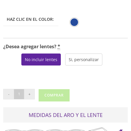
HAZ CLIC EN EL COLOR:
¿Desea agregar lentes?
*
No incluir lentes
Si, personalizar
LEVIS
-
+
COMPRAR
LV5048
cantidad
MEDIDAS DEL ARO Y EL LENTE