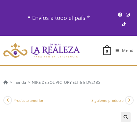
Ir
al
* Envíos a todo el país *
contenido
Menú
0
>
Tienda
>
NIKE DE SOL VICTORY ELITE E DV2135
Producto anterior
Siguiente producto