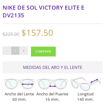
NIKE DE SOL VICTORY ELITE E
DV2135
$
157.50
El
El
$
225.00
precio
precio
original
actual
era:
es:
$225.00.
$157.50.
NIKE
-
+
COMPRAR
DE
SOL
VICTORY
MEDIDAS DEL ARO Y EL LENTE
ELITE
E
DV2135
cantidad
Ancho del Lente
Ancho del Puente
Longitud
60 mm.
16 mm.
140 mm.