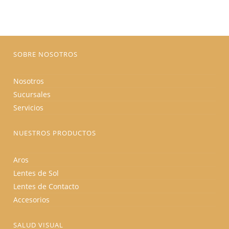
opciones
se
pueden
elegir
en
la
página
SOBRE NOSOTROS
de
producto
Nosotros
Sucursales
Servicios
NUESTROS PRODUCTOS
Aros
Lentes de Sol
Lentes de Contacto
Accesorios
SALUD VISUAL