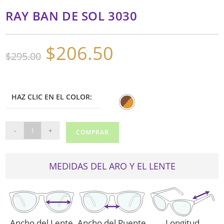
RAY BAN DE SOL 3030
$
206.50
El
El
$
295.00
precio
precio
original
actual
era:
es:
$295.00.
$206.50.
HAZ CLIC EN EL COLOR:
RAY
-
+
COMPRAR
BAN
DE
SOL
MEDIDAS DEL ARO Y EL LENTE
3030
cantidad
Ancho del Lente
Ancho del Puente
Longitud