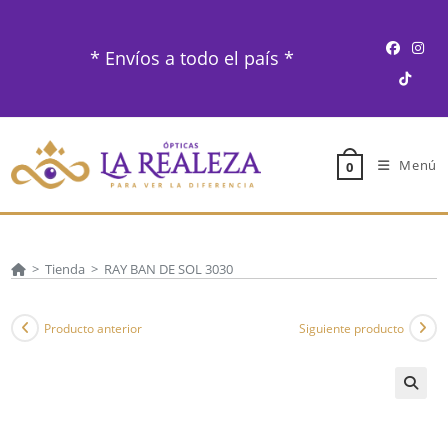
Ir
al
* Envíos a todo el país *
contenido
Menú
0
>
Tienda
>
RAY BAN DE SOL 3030
Producto anterior
Siguiente producto