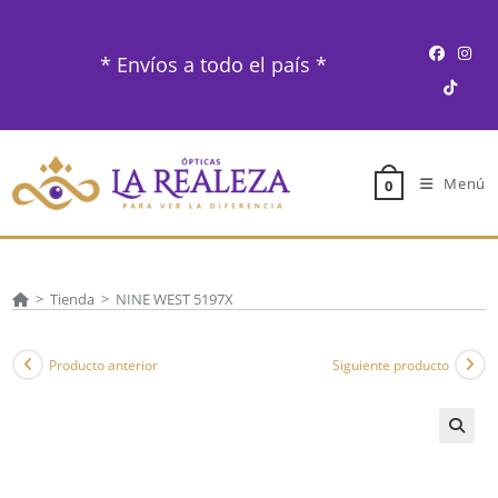
Ir
al
* Envíos a todo el país *
contenido
Menú
0
>
Tienda
>
NINE WEST 5197X
Producto anterior
Siguiente producto