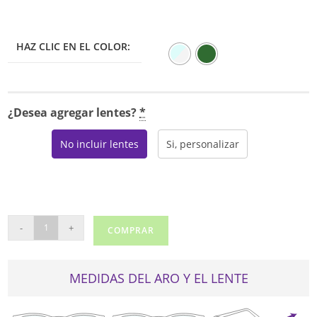
HAZ CLIC EN EL COLOR:
¿Desea agregar lentes?
*
No incluir lentes
Si, personalizar
NINE
-
+
COMPRAR
WEST
5197X
cantidad
MEDIDAS DEL ARO Y EL LENTE