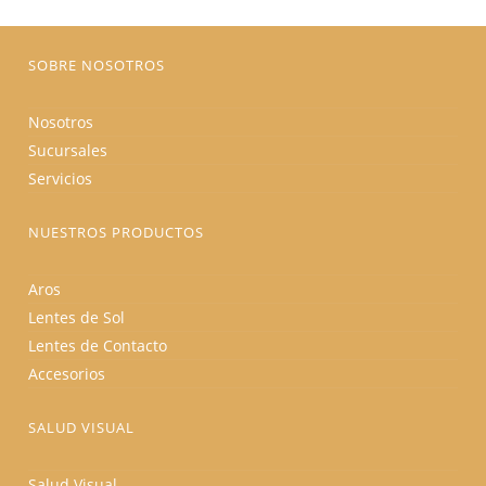
en
la
página
de
producto
SOBRE NOSOTROS
Nosotros
Sucursales
Servicios
NUESTROS PRODUCTOS
Aros
Lentes de Sol
Lentes de Contacto
Accesorios
SALUD VISUAL
Salud Visual