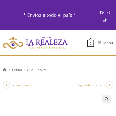
Ir
al
* Envíos a todo el país *
contenido
Menú
0
>
Tienda
>
OAKLEY 8060
Producto anterior
Siguiente producto