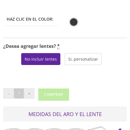
HAZ CLIC EN EL COLOR:
¿Desea agregar lentes?
*
No incluir lentes
Si, personalizar
OAKLEY
-
+
COMPRAR
8060
cantidad
MEDIDAS DEL ARO Y EL LENTE