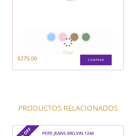
Clear
Este
$
275.00
COMPRAR
producto
tiene
múltiples
variantes.
Las
opciones
se
pueden
elegir
en
la
PRODUCTOS RELACIONADOS
página
de
producto
OFF
PEPE JEANS MELVIN 1246