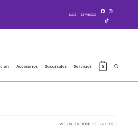
BLOG
SERVICIOS
Alternar
cción
Accesorios
Sucursales
Servicios
0
búsqueda
de
VISUALIZACIÓN:
12
24
TODO
la