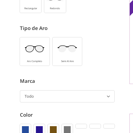
Rectangular
Redondo
Tipo de Aro
Aro Completo
Semi Al Aire
Marca
Todo
Color