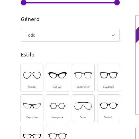
Género
Todo
Estilo
Aviador
Cat Eye
Clubmaster
Cuadrado
Deportivo
Hexagonal
Otros
Ovalado