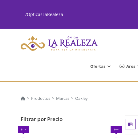
Ir
al
/OpticasLaRealeza
contenido
Ofertas
Aros
>
Productos
>
Marcas
>
Oakley
Filtrar por Precio
$178
$395