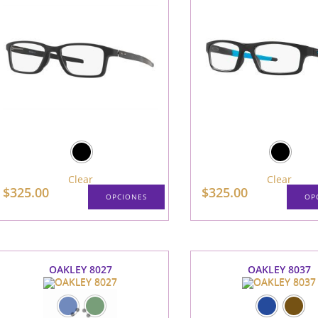
Clear
Clear
$
325.00
$
325.00
OPCIONES
OP
Este
producto
tiene
múltiples
variantes.
Las
OAKLEY 8027
OAKLEY 8037
opciones
se
pueden
elegir
en