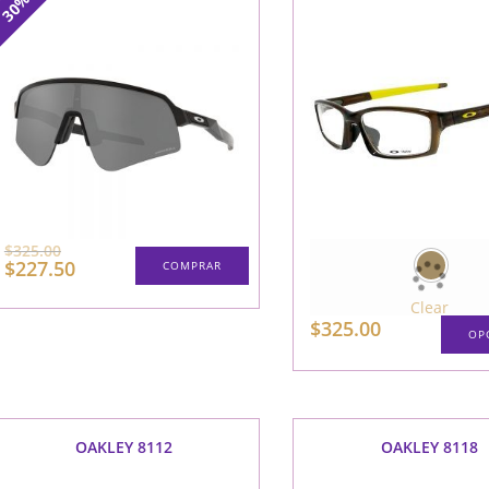
30%
El
$
325.00
precio
El
$
227.50
COMPRAR
original
precio
era:
actual
$325.00.
Clear
es:
$
325.00
$227.50.
OP
OAKLEY 8112
OAKLEY 8118