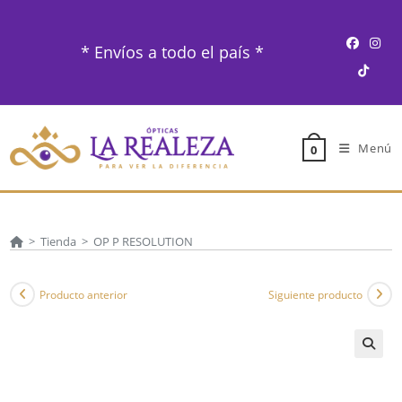
Ir
al
* Envíos a todo el país *
contenido
Menú
0
>
Tienda
>
OP P RESOLUTION
Producto anterior
Siguiente producto