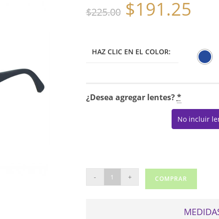
$
191.25
El
El
$
225.00
precio
precio
original
actual
era:
es:
$225.00.
$191.25.
HAZ CLIC EN EL COLOR:
¿Desea agregar lentes?
*
No incluir l
POLICE
-
+
COMPRAR
SPEED
7
VPL390
MEDIDAS