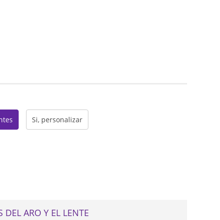
web
entes
Si, personalizar
 DEL ARO Y EL LENTE