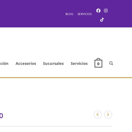
BLOG
SERVICIOS
Alternar
cción
Accesorios
Sucursales
Servicios
0
búsqueda
de
0
la