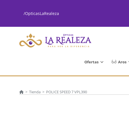
Ir
al
/OpticasLaRealeza
contenido
Ofertas
Aros
>
Tienda
>
POLICE SPEED 7 VPL390