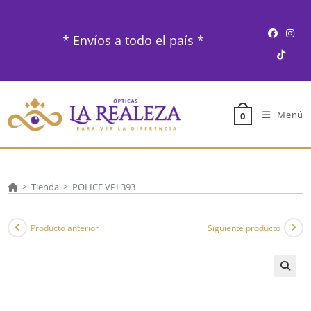
Ir
al
* Envíos a todo el país *
contenido
Menú
0
>
Tienda
>
POLICE VPL393
Producto anterior
Siguiente producto