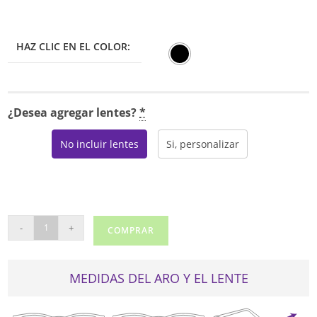
HAZ CLIC EN EL COLOR:
¿Desea agregar lentes?
*
No incluir lentes
Si, personalizar
POLICE
-
+
COMPRAR
VPL393
cantidad
MEDIDAS DEL ARO Y EL LENTE