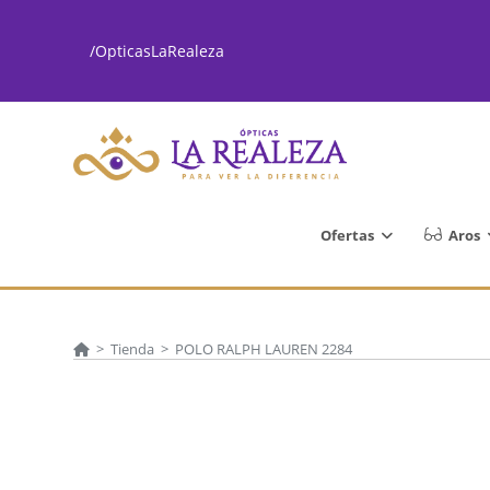
Ir
al
/OpticasLaRealeza
contenido
Ofertas
Aros
>
Tienda
>
POLO RALPH LAUREN 2284