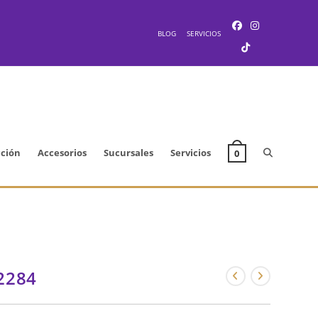
BLOG
SERVICIOS
Alternar
cción
Accesorios
Sucursales
Servicios
0
búsqueda
de
2284
la