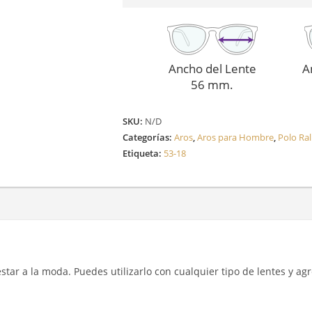
cantidad
Ancho del Lente
A
56 mm.
SKU:
N/D
Categorías:
Aros
,
Aros para Hombre
,
Polo Ra
Etiqueta:
53-18
y estar a la moda. Puedes utilizarlo con cualquier tipo de lentes y a