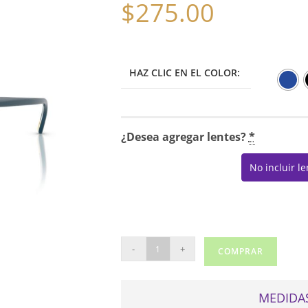
$
275.00
HAZ CLIC EN EL COLOR:
¿Desea agregar lentes?
*
No incluir l
POLO
-
+
COMPRAR
RALPH
LAUREN
2284
MEDIDAS