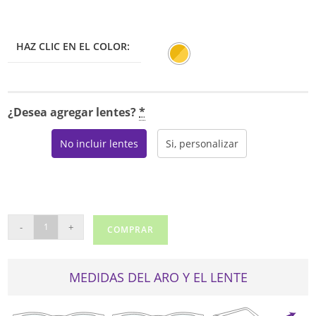
era:
es:
$450.00.
$360.00.
HAZ CLIC EN EL COLOR:
¿Desea agregar lentes?
*
No incluir lentes
Si, personalizar
PRADA
-
+
COMPRAR
DE
SOL
SPR
MEDIDAS DEL ARO Y EL LENTE
57Y
cantidad