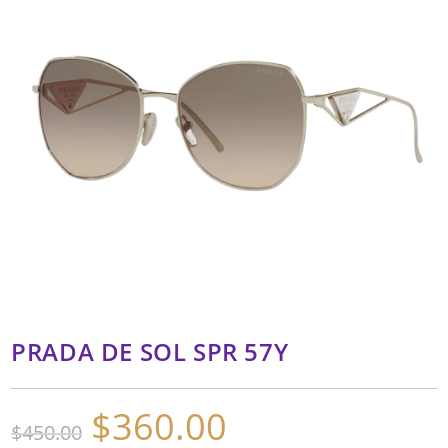
PRADA DE SOL SPR 57Y
$
360.00
El
El
$
450.00
precio
precio
original
actual