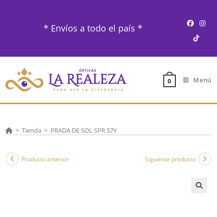
Ir
al
* Envíos a todo el país *
contenido
Menú
0
>
Tienda
>
PRADA DE SOL SPR 57Y
Producto anterior
Siguiente producto