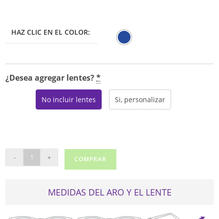
era:
es:
$275.00.
$233.75.
HAZ CLIC EN EL COLOR:
¿Desea agregar lentes?
*
No incluir lentes
Si, personalizar
RAY
-
+
COMPRAR
BAN
1529
cantidad
MEDIDAS DEL ARO Y EL LENTE