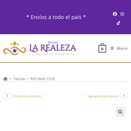
Ir
al
* Envíos a todo el país *
contenido
Menú
0
>
Tienda
>
RAY BAN 1529
Producto anterior
Siguiente producto