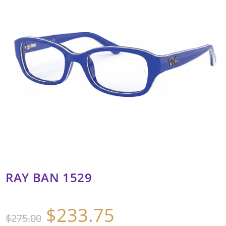
RAY BAN 1529
$
233.75
El
El
$
275.00
precio
precio
original
actual