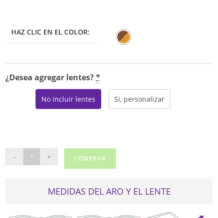
HAZ CLIC EN EL COLOR:
¿Desea agregar lentes?
*
No incluir lentes
Si, personalizar
RAY
-
+
COMPRAR
BAN
5428F
cantidad
MEDIDAS DEL ARO Y EL LENTE