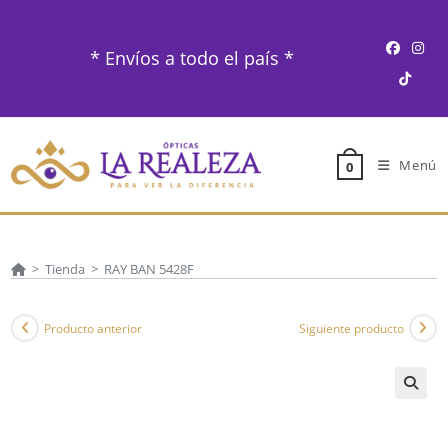
Ir
al
* Envíos a todo el país *
contenido
Menú
0
>
Tienda
>
RAY BAN 5428F
Producto anterior
Siguiente producto