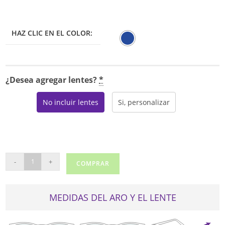
HAZ CLIC EN EL COLOR:
¿Desea agregar lentes?
*
No incluir lentes
Si, personalizar
RAY
-
+
COMPRAR
BAN
6527D
cantidad
MEDIDAS DEL ARO Y EL LENTE