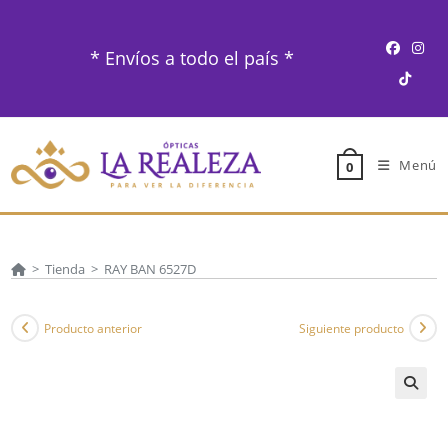
Ir
al
* Envíos a todo el país *
contenido
Menú
0
>
Tienda
>
RAY BAN 6527D
Producto anterior
Siguiente producto