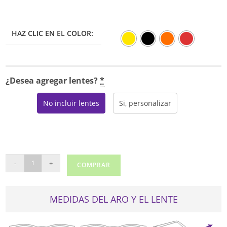
HAZ CLIC EN EL COLOR:
¿Desea agregar lentes?
*
No incluir lentes
Si, personalizar
RAY
-
+
COMPRAR
BAN
FERRARI
7007
MEDIDAS DEL ARO Y EL LENTE
cantidad