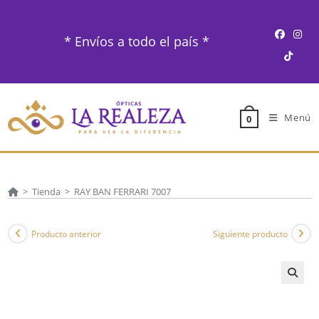
Ir
al
* Envíos a todo el país *
contenido
Menú
0
>
Tienda
>
RAY BAN FERRARI 7007
Producto anterior
Siguiente producto