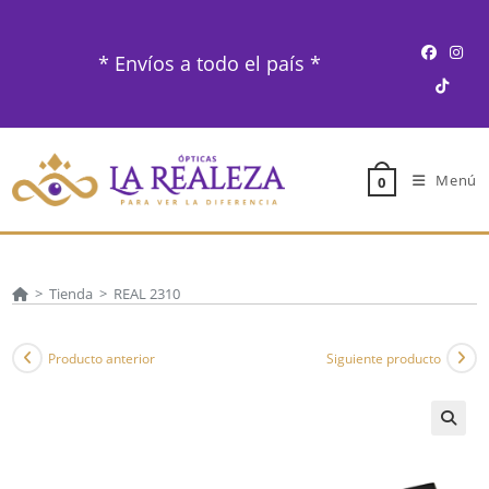
Ir
al
* Envíos a todo el país *
contenido
Menú
0
>
Tienda
>
REAL 2310
Producto anterior
Siguiente producto