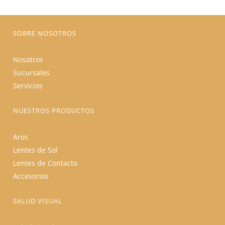
en
la
página
de
producto
SOBRE NOSOTROS
Nosotros
Sucursales
Servicios
NUESTROS PRODUCTOS
Aros
Lentes de Sol
Lentes de Contacto
Accesorios
SALUD VISUAL