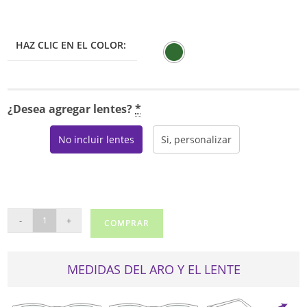
HAZ CLIC EN EL COLOR:
¿Desea agregar lentes?
*
No incluir lentes
Si, personalizar
REAL
-
+
COMPRAR
2310
cantidad
MEDIDAS DEL ARO Y EL LENTE