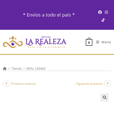
Ir
al
* Envíos a todo el país *
contenido
Menú
0
>
Tienda
>
REAL LE6442
Producto anterior
Siguiente producto