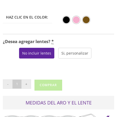
HAZ CLIC EN EL COLOR:
¿Desea agregar lentes?
*
No incluir lentes
Si, personalizar
REAL
-
+
COMPRAR
LE6442
cantidad
MEDIDAS DEL ARO Y EL LENTE