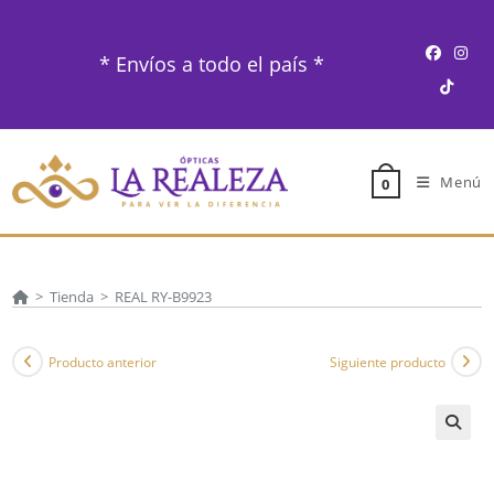
Ir
al
* Envíos a todo el país *
contenido
Menú
0
>
Tienda
>
REAL RY-B9923
Producto anterior
Siguiente producto