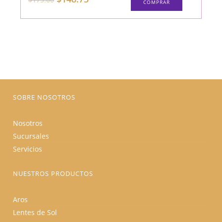
COMPRAR
producto
precio
precio
tiene
original
actual
múltiples
era:
es:
variantes.
$175.00.
$148.75.
Las
opciones
se
pueden
elegir
en
la
página
de
producto
SOBRE NOSOTROS
Nosotros
Sucursales
Servicios
NUESTROS PRODUCTOS
Aros
Lentes de Sol