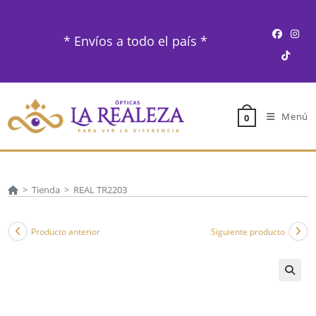
Ir
al
* Envíos a todo el país *
contenido
Menú
0
>
Tienda
>
REAL TR2203
Producto anterior
Siguiente producto