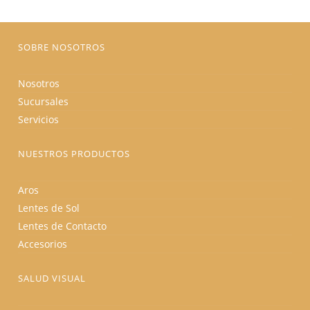
en
la
página
de
producto
SOBRE NOSOTROS
Nosotros
Sucursales
Servicios
NUESTROS PRODUCTOS
Aros
Lentes de Sol
Lentes de Contacto
Accesorios
SALUD VISUAL