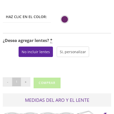
HAZ CLIC EN EL COLOR:
¿Desea agregar lentes?
*
No incluir lentes
Si, personalizar
REAL
-
+
COMPRAR
TR2203
cantidad
MEDIDAS DEL ARO Y EL LENTE